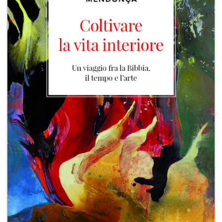
+
MAGAZINES
+
CEI
AUTORI VARI