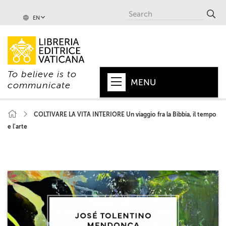
EN
To believe is to
MENU
communicate
HOME
COLTIVARE LA VITA INTERIORE Un viaggio fra la Bibbia, il tempo
e l'arte
+
POPE
+
VATICAN
+
CHURCH
+
WORLD
+
SERIES