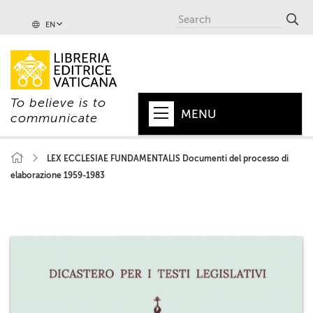
EN
To believe is to
MENU
communicate
HOME
LEX ECCLESIAE FUNDAMENTALIS Documenti del processo di
elaborazione 1959-1983
+
POPE
+
VATICAN
+
CHURCH
+
WORLD
+
SERIES