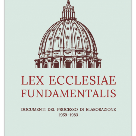
+
MAGAZINES
+
CEI
AUTORI VARI