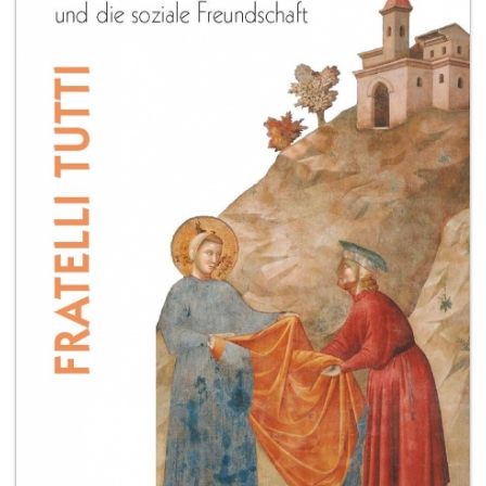
+
MAGAZINES
+
CEI
AUTORI VARI