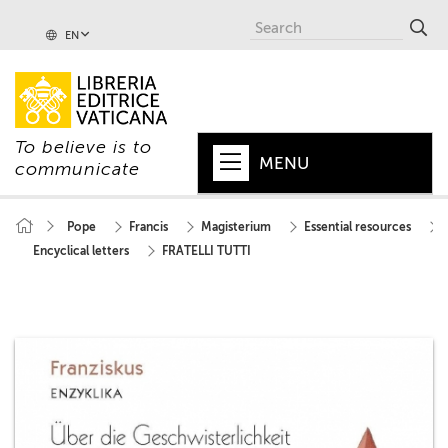
EN
To believe is to
MENU
communicate
HOME
Pope
Francis
Magisterium
Essential resources
Encyclical letters
FRATELLI TUTTI
+
POPE
+
VATICAN
+
CHURCH
+
WORLD
+
SERIES