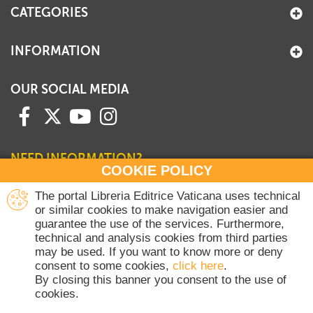
CATEGORIES
INFORMATION
OUR SOCIAL MEDIA
NEED INFORMATION?
COOKIE POLICY
Contact our Sales Department
The portal Libreria Editrice Vaticana uses technical
or similar cookies to make navigation easier and
+39 06 698 45780
guarantee the use of the services. Furthermore,
Monday-Thursday 8 am-4.30 pm
technical and analysis cookies from third parties
Friday 8 am-2 pm
may be used. If you want to know more or deny
(Vatican holidays excluded)
consent to some cookies,
click here
.
By closing this banner you consent to the use of
cookies.
Copyright © 2020-2026 Dicasterium pro Communicatione - Libreria Editrice