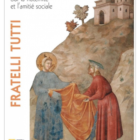
+
MAGAZINES
+
CEI
AUTORI VARI