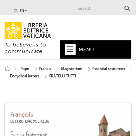
EN
To believe is to
MENU
communicate
HOME
Pope
Francis
Magisterium
Essential resources
Encyclical letters
FRATELLI TUTTI
+
POPE
+
VATICAN
+
CHURCH
+
WORLD
+
SERIES