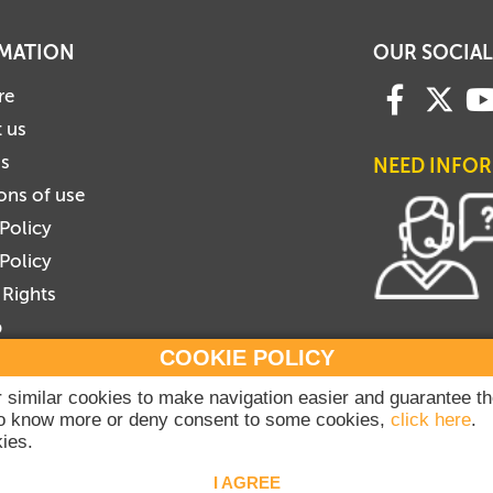
MATION
OUR SOCIAL
re
 us
us
NEED INFO
ons of use
 Policy
Policy
 Rights
p
COOKIE POLICY
be to Newsletter
ribe to Newsletter
or similar cookies to make navigation easier and guarantee t
 to know more or deny consent to some cookies,
click here
.
ies.
2020-2026 Dicasterium pro Communicatione - Libreria Editrice Vaticana - All rig
I AGREE