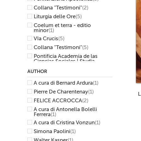
Collana "Testimoni"
(2)
Liturgia delle Ore
(5)
Coelum et terra - editio
minor
(1)
VIa Crucis
(5)
Collana "Testimoni"
(5)
Pontificia Academia de las
Ciencias Sociales | Studia
Selecta
(1)
AUTHOR
"Scambio dei doni"
(5)
A cura di Bernard Ardura
(1)
Collana "Volti"
(1)
Pierre De Charentenay
(1)
Analecta Ecclesuae
Triventinae
(1)
FELICE ACCROCCA
(2)
CEI
(23)
A cura di Antonella Bolelli
"Dal chiodo alla chiave"
(2)
Ferrera
(1)
A cura di Cristina Vonzun
(1)
Pontificia Comision America
Latina
(1)
Simona Paolini
(1)
Rituali
(2)
Walter Kasper
(1)