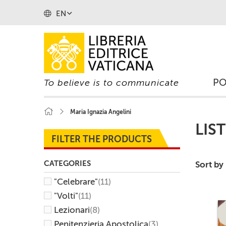
EN
P
To believe is to communicate
Maria Ignazia Angelini
LIS
FILTER THE PRODUCTS
CATEGORIES
Sort by
"Celebrare"
(11)
"Volti"
(11)
Lezionari
(8)
Penitenzieria Apostolica
(3)