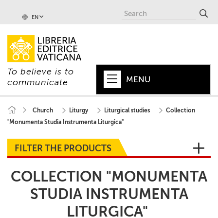
EN
To believe is to
MENU
communicate
HOME
Church
Liturgy
Liturgical studies
Collection
"Monumenta Studia Instrumenta Liturgica"
+
POPE
+
VATICAN
FILTER THE PRODUCTS
+
CHURCH
COLLECTION "MONUMENTA
+
WORLD
STUDIA INSTRUMENTA
LITURGICA"
+
SERIES