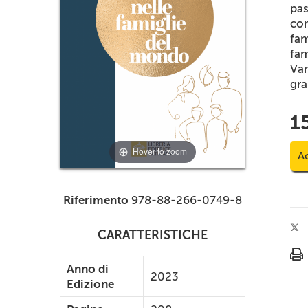
pas
con
fam
fam
Van
gra
1
Hover to zoom
Ac
Riferimento
978-88-266-0749-8
CARATTERISTICHE
Anno di
2023
Edizione