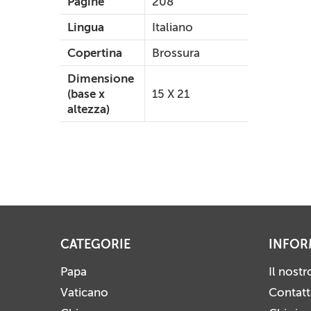
Pagine
208
Lingua
Italiano
Copertina
Brossura
Dimensione
(base x
15 X 21
altezza)
CATEGORIE
INFOR
Papa
Il nost
Vaticano
Contatt