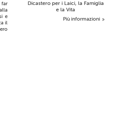
Dicastero per i Laici, la Famiglia
 far
e la Vita
alla
si e
Più informazioni
a il
tero